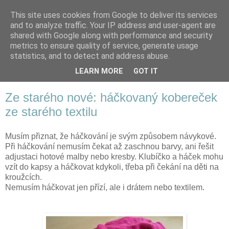
This site uses cookies from Google to deliver its services
and to analyze traffic. Your IP address and user-agent are
shared with Google along with performance and security
metrics to ensure quality of service, generate usage
statistics, and to detect and address abuse.
LEARN MORE
GOT IT
▼
Ze starého nové: háčkovaný kobereček
ze starého textilu
Musím přiznat, že háčkování je svým způsobem návykové.
Při háčkování nemusím čekat až zaschnou barvy, ani řešit
adjustaci hotové malby nebo kresby. Klubíčko a háček mohu
vzít do kapsy a háčkovat kdykoli, třeba při čekání na děti na
kroužcích.
Nemusím háčkovat jen přízí, ale i drátem nebo textilem.