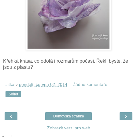
Křehká krása, co odolá i rozmarům počasí. Řekli byste, že
jsou z plastu?
Jitka
v
pondělí, června 02, 2014
Žádné komentáře:
Sdílet
‹
›
Domovská stránka
Zobrazit verzi pro web