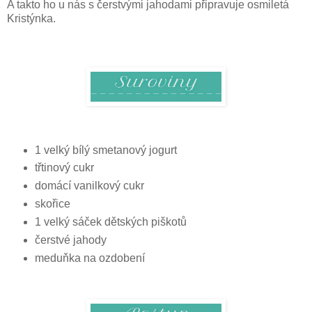
A takto ho u nás s čerstvými jahodami připravuje osmiletá
Kristýnka.
1 velký bílý smetanový jogurt
třtinový cukr
domácí vanilkový cukr
skořice
1 velký sáček dětských piškotů
čerstvé jahody
meduňka na ozdobení