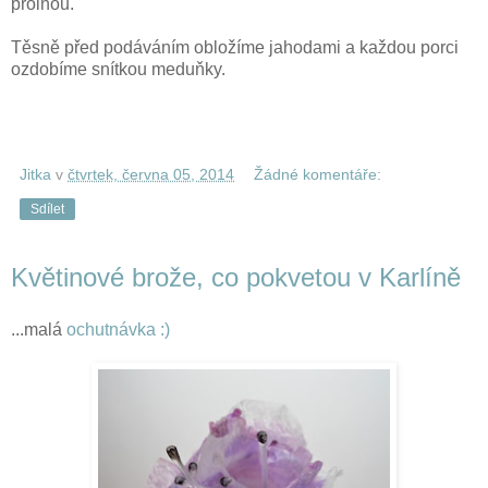
prolnou.
Těsně před podáváním obložíme jahodami a každou porci
ozdobíme snítkou meduňky.
Jitka
v
čtvrtek, června 05, 2014
Žádné komentáře:
Sdílet
Květinové brože, co pokvetou v Karlíně
...malá
ochutnávka :)