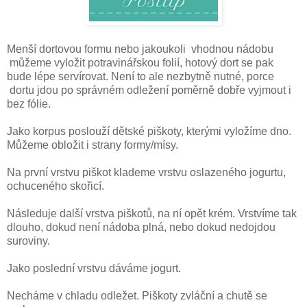
Menší dortovou formu nebo jakoukoli vhodnou nádobu
můžeme vyložit potravinářskou folií, hotový dort se pak
bude lépe servírovat. Není to ale nezbytně nutné, porce
dortu jdou po správném odležení poměrně dobře vyjmout i
bez fólie.
Jako korpus poslouží dětské piškoty, kterými vyložíme dno.
Můžeme obložit i strany formy/mísy.
Na první vrstvu piškot klademe vrstvu oslazeného jogurtu,
ochuceného skořicí.
Následuje další vrstva piškotů, na ní opět krém. Vrstvíme tak
dlouho, dokud není nádoba plná, nebo dokud nedojdou
suroviny.
Jako poslední vrstvu dáváme jogurt.
Necháme v chladu odležet. Piškoty zvláční a chutě se