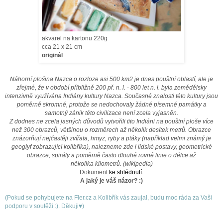
akvarel na kartonu 220g
cca 21 x 21 cm
originál
Náhorní plošina Nazca o rozloze asi 500 km2 je dnes pouštní oblastí, ale je
zřejmé, že v období přibližně 200 př. n. l. - 800 let n. l. byla zemědělsky
intenzivně využívána Indiány kultury Nazca. Současné znalosti této kultury jsou
poměrně skromné, protože se nedochovaly žádné písemné památky a
samotný zánik této civilizace není zcela vyjasněn.
Z dodnes ne zcela jasných důvodů vytvořili tito Indiáni na pouštní ploše více
než 300 obrazců, většinou o rozměrech až několik desítek metrů. Obrazce
znázorňují nejčastěji zvířata, hmyz, ryby a ptáky (například velmi známý je
geoglyf zobrazující kolibříka), nalezneme zde i lidské postavy, geometrické
obrazce, spirály a poměrně často dlouhé rovné linie o délce až
několika kilometrů. (wikipedia)
Dokument
ke shlédnutí.
A jaký je váš názor? :)
(Pokud se pohybujete na Fler.cz a Kolibřík vás zaujal, budu moc ráda za Vaši
podporu v soutěži :). Děkuji♥)