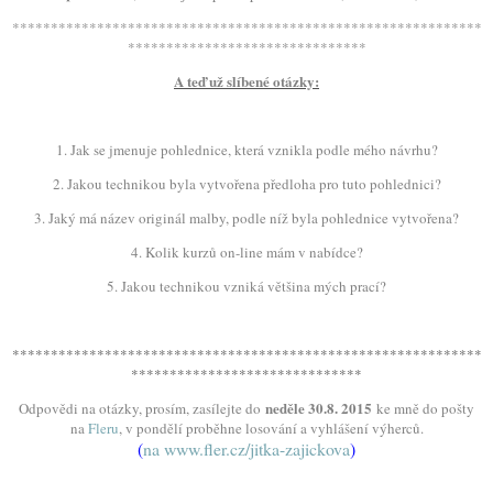
*************************************************************
*******************************
A teď už slíbené otázky:
1. Jak se jmenuje pohlednice, která vznikla podle mého návrhu?
2. Jakou technikou byla vytvořena předloha pro tuto pohlednici?
3. Jaký má název originál malby, podle níž byla pohlednice vytvořena?
4. Kolik kurzů on-line mám v nabídce?
5. Jakou technikou vzniká většina mých prací?
*************************************************************
******************************
neděle 30.8. 2015
Odpovědi na otázky, prosím, zasílejte do
ke mně do pošty
na
Fleru
, v pondělí proběhne losování a vyhlášení výherců.
(
na www.fler.cz/jitka-zajickova
)