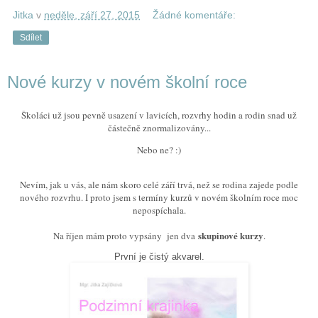
Jitka
v
neděle, září 27, 2015
Žádné komentáře:
Sdílet
Nové kurzy v novém školní roce
Školáci už jsou pevně usazení v lavicích, rozvrhy hodin a rodin snad už
částečně znormalizovány...
Nebo ne? :)
Nevím, jak u vás, ale nám skoro celé září trvá, než se rodina zajede podle
nového rozvrhu. I proto jsem s termíny kurzů v novém školním roce moc
nepospíchala.
skupinové kurzy
Na říjen mám proto vypsány jen dva
.
První je čistý akvarel.