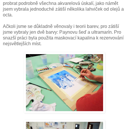
probrat podrobně všechna akvarelová úskalí, jako námět
jsem vybrala jednoduché zátiší několika lahviček od olejů a
octa.
Ačkoli jsme se důkladně věnovaly i teorii barev, pro zátiší
jsme vybraly jen dvě barvy: Paynovu šeď a ultramarín. Pro
snazší práci byla použita maskovací kapalina k rezervování
nejsvětlejších míst.