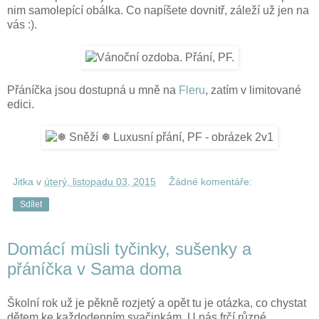
nim samolepící obálka. Co napíšete dovnitř, záleží už jen na
vás :).
Přáníčka jsou dostupná u mně na
Fleru
, zatím v limitované
edici.
Jitka
v
úterý, listopadu 03, 2015
Žádné komentáře:
Sdílet
Domácí müsli tyčinky, sušenky a
přáníčka v Sama doma
Školní rok už je pěkně rozjetý a opět tu je otázka, co chystat
dětem ke každodenním svačinkám. U nás frčí různé