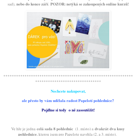
nebo do konce září
POZOR: netýká se zakoupených online kurzů!
sad),
.
*************************************************************
*******************************
Nechcete nakupovat,
ale přesto by vám udělala radost Papelotí pohlednice?
Pojďme si tedy o ně zasoutěžit!
celá sada 8 pohlednic
dvakrát dva kusy
Ve hře je jedna
(1. místo) a
pohlednice
, kterou jsem pro Papelote navrhla (2. a 3. místo).