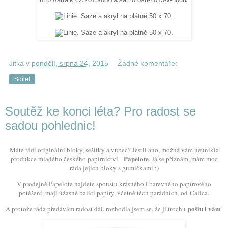
http://artalk.cz/2015/08/19/samorosti-2015-v-nodu/
Jitka
v
pondělí, srpna 24, 2015
Žádné komentáře:
Sdílet
Soutěž ke konci léta? Pro radost se
sadou pohlednic!
Máte rádi originální bloky, sešítky a vůbec? Jestli ano, možná vám neunikla
Papelote
produkce mladého českého papírnictví -
. Já se přiznám, mám moc
ráda jejich bloky s gumičkami :)
V prodejně Papelote najdete spoustu krásného i barevného papírového
potěšení, mají úžasné balicí papíry, včetně těch parádních, od
Calica
.
pošlu i vám
A protože ráda předávám radost dál, rozhodla jsem se, že jí trochu
!