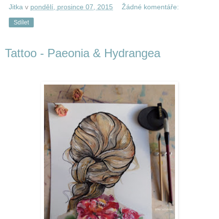
Jitka
v
pondělí, prosince 07, 2015
Žádné komentáře:
Sdílet
Tattoo - Paeonia & Hydrangea