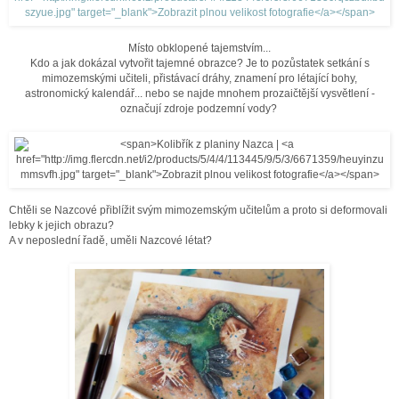
Místo obklopené tajemstvím...
Kdo a jak dokázal vytvořit tajemné obrazce? Je to pozůstatek setkání s
mimozemskými učiteli, přistávací dráhy, znamení pro létající bohy,
astronomický kalendář... nebo se najde mnohem prozaičtější vysvětlení -
označují zdroje podzemní vody?
Chtěli se Nazcové přiblížit svým mimozemským učitelům a proto si deformovali
lebky k jejich obrazu?
A v neposlední řadě, uměli Nazcové létat?