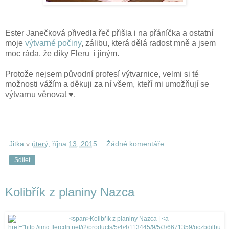
Ester Janečková přivedla řeč přišla i na přáníčka a ostatní
moje
výtvarné počiny
, zálibu, která dělá radost mně a jsem
moc ráda, že díky Fleru i jiným.
Protože nejsem původní profesí výtvarnice, velmi si té
možnosti vážím a děkuji za ní všem, kteří mi umožňují se
výtvarnu věnovat ♥.
Jitka
v
úterý, října 13, 2015
Žádné komentáře:
Sdílet
Kolibřík z planiny Nazca