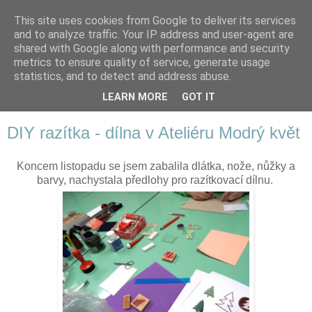
This site uses cookies from Google to deliver its services
and to analyze traffic. Your IP address and user-agent are
shared with Google along with performance and security
metrics to ensure quality of service, generate usage
statistics, and to detect and address abuse.
LEARN MORE
GOT IT
▼
DIY razítka - dílna v Ateliéru Modrý květ
Koncem listopadu se jsem zabalila dlátka, nože, nůžky a
barvy, nachystala předlohy pro razítkovací dílnu.