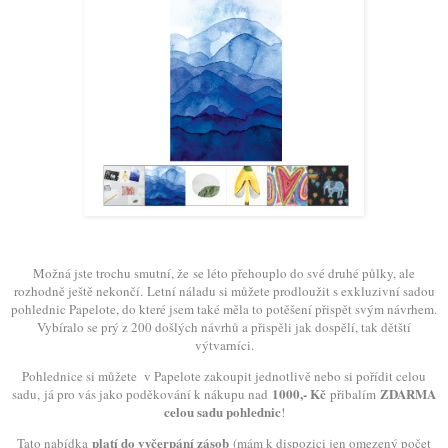
Možná jste trochu smutní, že se léto přehouplo do své druhé půlky, ale
rozhodně ještě nekončí.
Letní náladu si můžete prodloužit s exkluzivní sadou
pohlednic Papelote, do které jsem také měla to potěšení přispět svým návrhem.
Vybíralo se prý z 200 došlých návrhů a přispěli jak dospělí, tak dětští
výtvarníci.
Pohlednice si můžete v Papelote zakoupit jednotlivě nebo si pořídit celou
1000,- Kč
ZDARMA
sadu,
já pro vás jako poděkování k nákupu nad
přibalím
celou sadu pohlednic
!
platí do vyčerpání zásob
Tato nabídka
(mám k dispozici jen omezený počet