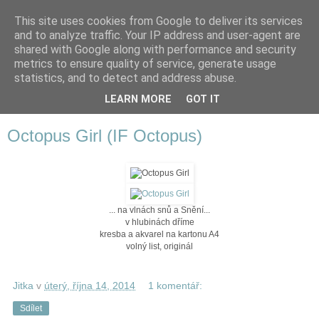
This site uses cookies from Google to deliver its services
and to analyze traffic. Your IP address and user-agent are
shared with Google along with performance and security
metrics to ensure quality of service, generate usage
statistics, and to detect and address abuse.
LEARN MORE
GOT IT
▼
Octopus Girl (IF Octopus)
... na vlnách snů a Snění...
v hlubinách dříme
kresba a akvarel na kartonu A4
volný list, originál
Jitka
v
úterý, října 14, 2014
1 komentář:
Sdílet