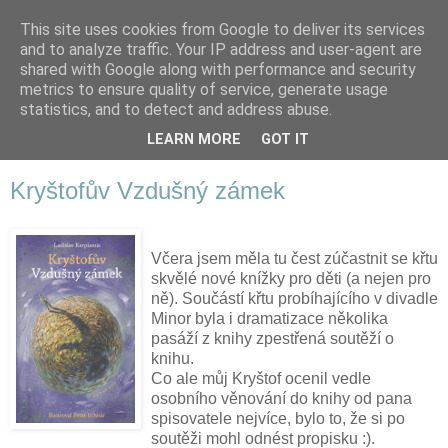
This site uses cookies from Google to deliver its services
and to analyze traffic. Your IP address and user-agent are
shared with Google along with performance and security
metrics to ensure quality of service, generate usage
statistics, and to detect and address abuse.
LEARN MORE
GOT IT
▼
Kryštofův Vzdušný zámek
Včera jsem měla tu čest zúčastnit se křtu
skvělé nové knížky pro děti (a nejen pro
ně). Součástí křtu probíhajícího v divadle
Minor byla i dramatizace několika
pasáží z knihy zpestřená soutěží o
knihu.
Co ale můj Kryštof ocenil vedle
osobního věnování do knihy od pana
spisovatele nejvíce, bylo to, že si po
soutěži mohl odnést propisku :).