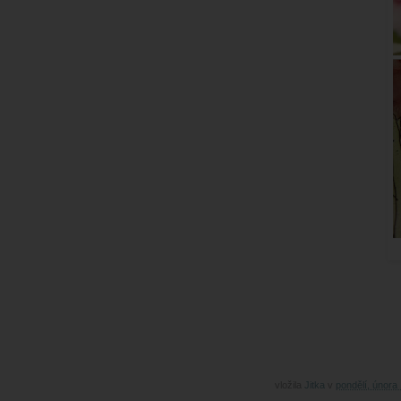
vložila
Jitka
v
pondělí, února