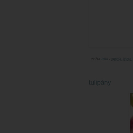
vložila
Jitka
v
sobota, února 
tulipány