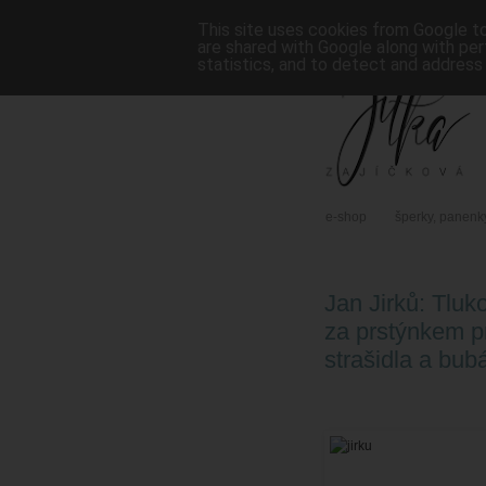
This site uses cookies from Google to 
are shared with Google along with per
statistics, and to detect and address
e-shop
šperky, panenk
Jan Jirků: Tluk
za prstýnkem p
strašidla a bub