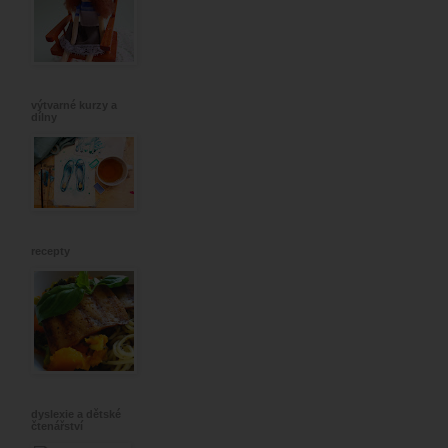
výtvarné kurzy a
dílny
recepty
dyslexie a dětské
čtenářství