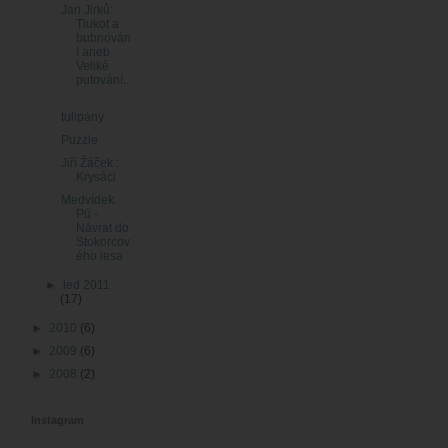
Jan Jirků:
Tlukot a
bubnován
í aneb
Veliké
putování..
.
tulipány
Puzzle
Jiří Žáček :
Krysáci
Medvídek
Pú -
Návrat do
Stokorcov
ého lesa
►
led 2011
(17)
►
2010
(6)
►
2009
(6)
►
2008
(2)
Instagram