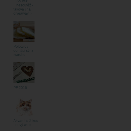
Soutěž
nesoutěž -
taková jiná
giveaway :)
Polotvrdý
domácí sýr z
tvarohu
PF 2016
Akvarel s Jitkou
- nový web