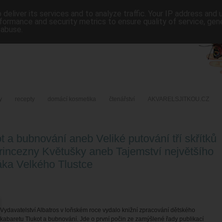
deliver its services and to analyze traffic. Your IP address and
formance and security metrics to ensure quality of service, ge
 abuse.
y
recepty
domácí kosmetika
čtenářství
AKVARELSJITKOU.CZ
ot a bubnování aneb Veliké putování tří skřítků
rincezny Květušky aneb Tajemství největšího
áka Velkého Tlustce
Vydavatelství Albatros v loňském roce vydalo knižní zpracování dětského
kabaretu Tlukot a bubnování. Jde o první počin ze zamýšlené řady publikací