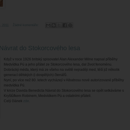
1, 2011
Žádné komentáře:
Návrat do Stokorcového lesa
Když v roce 1926 britský spisovatel Alan Alexander Milne napsal příběhy
Medvídka Pú a jeho přátel ze Stokorcového lesa, dal život fenoménu.
Dobrácký méďa, který má ze všeho na světě nejraději med, těší již několik
generací dětských (i dospělých) čtenářů.
Nyní, po více než 80. letech vycházejí v Albatrosu nové autorizované příběhy
medvídka Pú.
V knize Davida Benedicta Návrat do Stokorcového lesa se opět setkáváme s
Kryštůfkem Robinem, Medvídkem Pú a ostatními přáteli.
Celý článek
zde
.