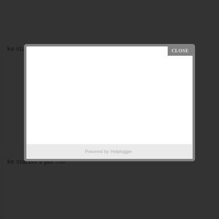
ke stažení v pdf
zde
Powered by
Helplogger
ke stažení v pdf
zde