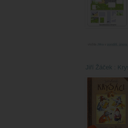
vložila
Jitka
v
pondělí, února
Jiří Žáček : Kry