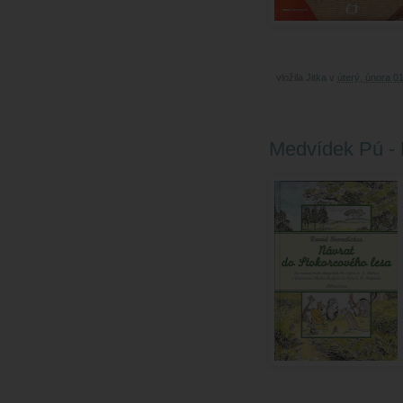
vložila
Jitka
v
úterý, února 0
Medvídek Pú - 