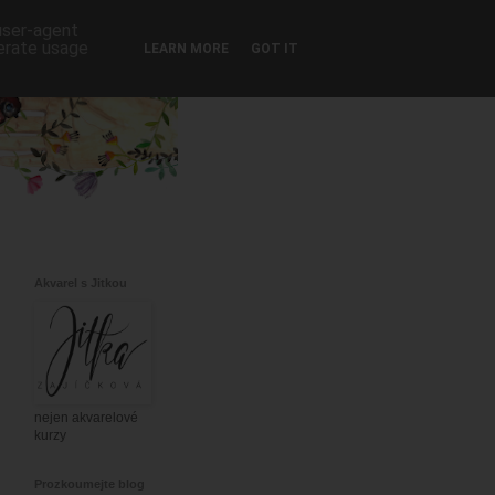
 user-agent
nerate usage
LEARN MORE
GOT IT
Akvarel s Jitkou
nejen akvarelové
kurzy
Prozkoumejte blog