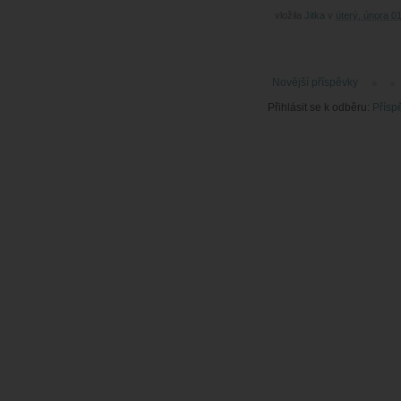
vložila
Jitka
v
úterý, února 0
Novější příspěvky
Přihlásit se k odběru:
Přísp