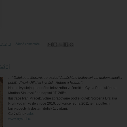
 07, 2011
Žádné komentáře:
sáci
…“ Daleko na Moravě, uprostřed Valašského království, na malém smetišti
poblíž Vizovic žili dva krysáci - Hubert a Hodan.“…
Na motivy stejnojmenného televizního večerníčku Cyrila Podolského a
Martina Šinkovského napsal Jiří Žáček.
Ilustrace Ivan Mraček, volně zpracované podle loutek Norberta Držiaka
První vydání vyšlo v roce 2010, od konce ledna 2011 je na pultech
knihkupectví k dostání dotisk 1. vydání.
Celý článek
zde.
www.krysaci.cz