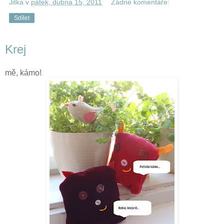
Jitka
v
pátek, dubna 15, 2011
Žádné komentáře:
Sdílet
Krej
mě, kámo!