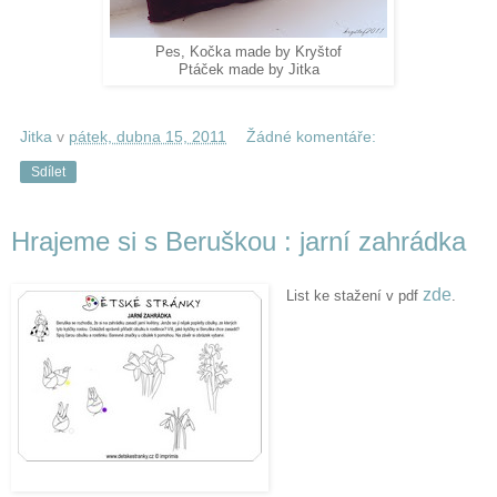
Pes, Kočka made by Kryštof
Ptáček made by Jitka
Jitka
v
pátek, dubna 15, 2011
Žádné komentáře:
Sdílet
Hrajeme si s Beruškou : jarní zahrádka
zde
List ke stažení v pdf
.