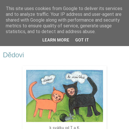
This site uses cookies from Google to deliver its services
and to analyze traffic. Your IP address and user-agent are
shared with Google along with performance and security
metrics to ensure quality of service, generate usage
statistics, and to detect and address abuse.
LEARN MORE
GOT IT
▼
Dědovi
k svátku od T a K