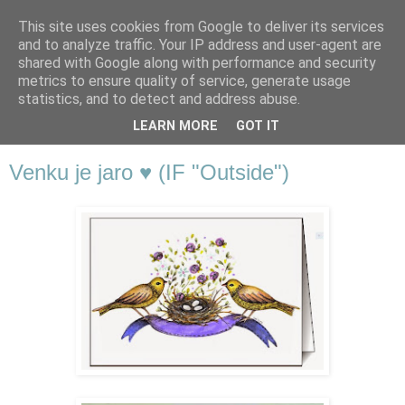
This site uses cookies from Google to deliver its services
and to analyze traffic. Your IP address and user-agent are
shared with Google along with performance and security
metrics to ensure quality of service, generate usage
statistics, and to detect and address abuse.
LEARN MORE
GOT IT
▼
Venku je jaro ♥ (IF "Outside")