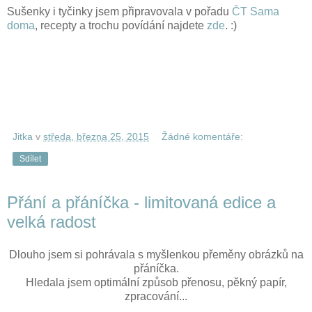
Sušenky i tyčinky jsem připravovala v pořadu
ČT Sama
doma
, recepty a trochu povídání najdete
zde
. :)
Jitka
v
středa, března 25, 2015
Žádné komentáře:
Sdílet
Přání a přáníčka - limitovaná edice a
velká radost
Dlouho jsem si pohrávala s myšlenkou přeměny obrázků na
přáníčka.
Hledala jsem optimální způsob přenosu, pěkný papír,
zpracování...