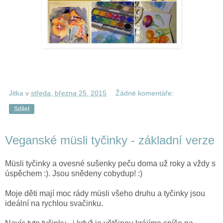
Jitka
v
středa, března 25, 2015
Žádné komentáře:
Sdílet
Veganské müsli tyčinky - základní verze
M
üsli
tyčinky a ovesné sušenky peču doma už roky a vždy s
úspěchem :). Jsou snědeny cobydup! :)
Moje děti mají moc rády
müsli
všeho druhu a tyčinky jsou
ideální na rychlou svačinku.