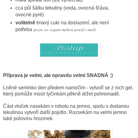
cca půl šálku tekutiny (voda, ovocná šťáva,
ovocné pyré)
volitelně
tmavý cukr na doslazení, ale není
potřeba
(pozn. ne vegané mohou použít i med)
Příprava je velmi, ale opravdu velmi SNADNÁ :)
Lněné semínko den předem namočím - vytvoří se z nich gel,
který pomůže
müsli tyčinkám pěkně držet pohromadě.
Část vloček nasekám v robotu na jemno, spolu s dodanou
tekutinou vytvoří další pojidlo. Rozsekám na velmi jemno
také polovinu hrozinek.