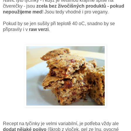
Navíc tyto tyčinky - i když je většinou krájíme spíše na
čtverečky - jsou
zcela bez živočišných produktů - pokud
nepoužijeme med
!
Jsou tedy vhodné i pro vegany.
Pokud by se jen sušily při teplotě 40 oC, snadno by se
připravily i v
raw verzi
.
Recept na tyčinky je velmi variabilní, je potřeba vždy ale
dodat nějaké pojivo
(škrob z vloček, gel ze lnu, ovocné