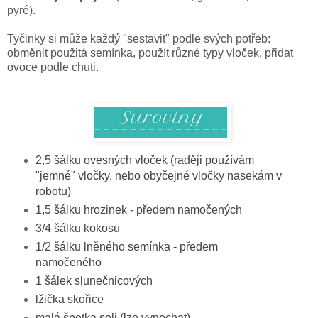
pyré).
Tyčinky si může každý "sestavit" podle svých potřeb:
obměnit použitá semínka, použít různé typy vloček, přidat
ovoce podle chuti.
2,5 šálku ovesných vloček (raději používám
"jemné" vločky, nebo obyčejné vločky nasekám v
robotu)
1,5 šálku hrozinek - předem namočených
3/4 šálku kokosu
1/2 šálku lněného semínka - předem
namočeného
1 šálek slunečnicových
lžička skořice
malá špetka soli (lze vynechat)