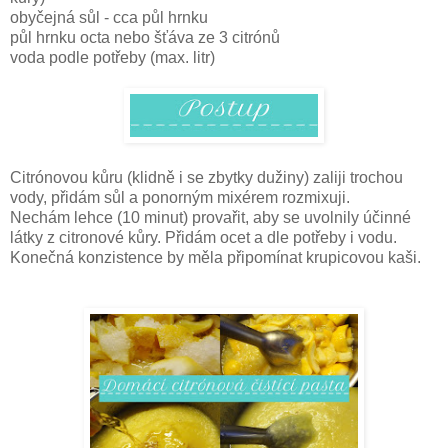
obyčejná sůl - cca půl hrnku
půl hrnku octa nebo šťáva ze 3 citrónů
voda podle potřeby (max. litr)
Citrónovou kůru (klidně i se zbytky dužiny) zaliji trochou
vody, přidám sůl a ponorným mixérem rozmixuji.
Nechám lehce (10 minut) provařit, aby se uvolnily účinné
látky z citronové kůry. Přidám ocet a dle potřeby i vodu.
Konečná konzistence by měla připomínat krupicovou kaši.