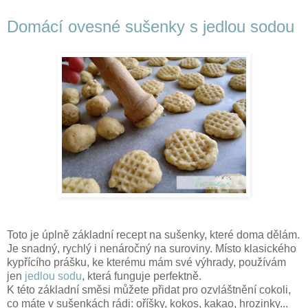
Domácí ovesné sušenky s jedlou sodou
Toto je úplně základní recept na sušenky, které doma dělám.
Je snadný, rychlý i nenáročný na suroviny. Místo klasického
kypřícího prášku, ke kterému mám své výhrady, používám
jen
jedlou sodu
, která funguje perfektně.
K této základní směsi můžete přidat pro ozvláštnění cokoli,
co máte v sušenkách rádi: oříšky, kokos, kakao, hrozinky...