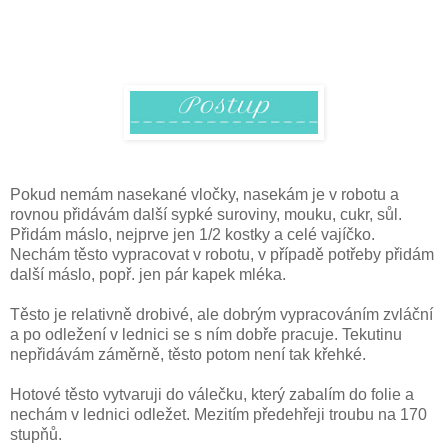
Pokud nemám nasekané vločky, nasekám je v robotu a
rovnou přidávám další sypké suroviny, mouku, cukr, sůl.
Přidám máslo, nejprve jen 1/2 kostky a celé vajíčko.
Nechám těsto vypracovat v robotu, v případě potřeby přidám
další máslo, popř. jen pár kapek mléka.
Těsto je relativně drobivé, ale dobrým vypracováním zvláční
a po odležení v lednici se s ním dobře pracuje. Tekutinu
nepřidávám záměrně, těsto potom není tak křehké.
Hotové těsto vytvaruji do válečku, který zabalím do folie a
nechám v lednici odležet. Mezitím předehřeji troubu na 170
stupňů.