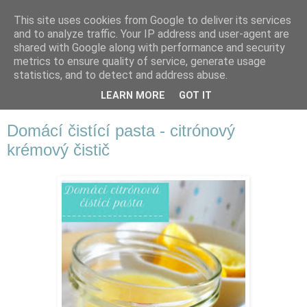
This site uses cookies from Google to deliver its services
and to analyze traffic. Your IP address and user-agent are
shared with Google along with performance and security
metrics to ensure quality of service, generate usage
statistics, and to detect and address abuse.
LEARN MORE
GOT IT
▼
Domácí čistící pasta - citrónový
krémový čistič