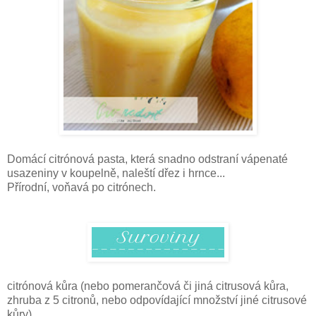
Domácí citrónová pasta, která snadno odstraní vápenaté
usazeniny v koupelně, naleští dřez i hrnce...
Přírodní, voňavá po citrónech.
citrónová kůra (nebo pomerančová či jiná citrusová kůra,
zhruba z 5 citronů, nebo odpovídající množství jiné citrusové
kůry)