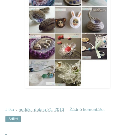
Jitka
v
neděle, dubna 21, 2013
Žádné komentáře:
Sdílet