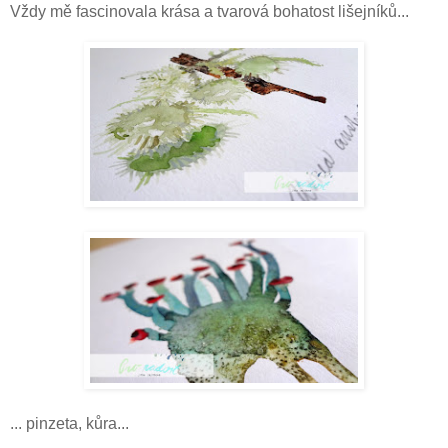
Vždy mě fascinovala krása a tvarová bohatost lišejníků...
... pinzeta, kůra...