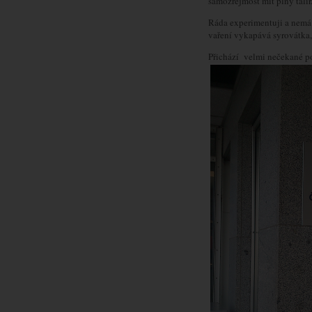
samozřejmost mít plný talíř.
Ráda experimentuji a nemá 
vaření vykapává syrovátka,
Přichází velmi nečekané po