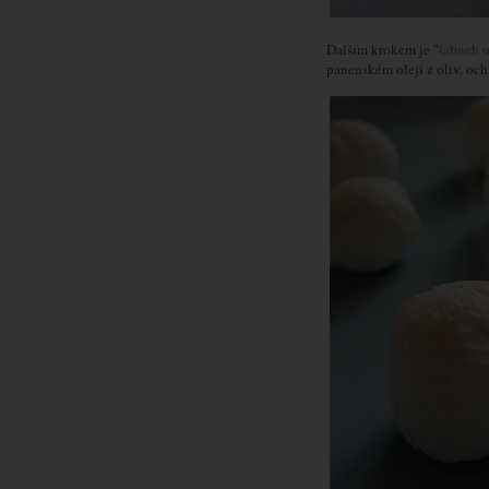
Dalším krokem je "
labneh 
panenském oleji z oliv, oc