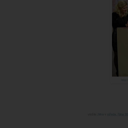
http:
vložila
Jitka
v
středa, října 3