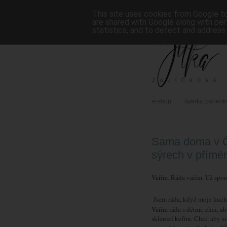
This site uses cookies from Google to 
are shared with Google along with per
statistics, and to detect and address
e-shop
šperky, panenk
Sama doma v Č
sýrech v přímé
Vařím. Ráda vařím. Už spous
Jsem ráda, když moje kuch
Vařím ráda s dětmi, chci, a
sklenicí kefíru. Chci, aby s