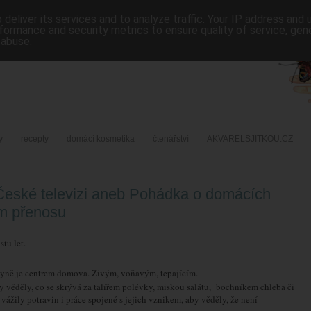
deliver its services and to analyze traffic. Your IP address and
formance and security metrics to ensure quality of service, ge
 abuse.
y
recepty
domácí kosmetika
čtenářství
AKVARELSJITKOU.CZ
eské televizi aneb Pohádka o domácích
m přenosu
tu let.
yně je centrem domova. Živým, voňavým, tepajícím.
by věděly, co se skrývá za talířem polévky, miskou salátu, bochníkem chleba či
i vážily potravin i práce spojené s jejich vznikem, aby věděly, že není