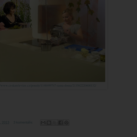
//www.ceskatelevize.cz/porady/1148499747-sama-doma/213562220600132/
0, 2013
3 komentáře: