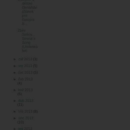
dětské
čtenářství
(článek
pro
časopis
B...
Zpěv
Sirény...
Sirena´s
Song
(Underwa
ter)
►
zář 2013
(3)
►
srp 2013
(5)
►
čvc 2013
(5)
►
čvn 2013
(4)
►
kvě 2013
(6)
►
dub 2013
(11)
►
bře 2013
(8)
►
úno 2013
(10)
►
led 2013