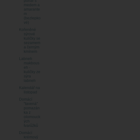
pohár s
medem a
amarante
m
(bezlepko
vé)
Kořeněné
sýrové
kuličky se
sezamem
a černým
kmínem
Labneh
makbous
eh -
kuličky ze
sýra
labneh
Kalendář na
listopad
Domácí
"tavená"
pomazán
ka z
olomouck
ých
tvarůžků
Domácí
krémový