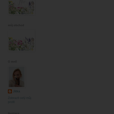
můj obchod
O mně
Jitka
Zobrazit celý můj
profil
ilustrace