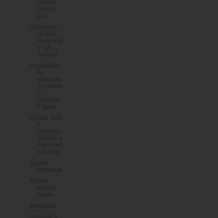
sýr bez
tavicích
solí
Dolmades -
plněné
vinné listy
s rýží
(vegan)
Vegetariáns
ká
(vegansk
á) paštika
z
červenýc
h fazol...
Listový salát
s
červeným
pepřem a
naklíčeno
u čočkou
Čajový
dýchánek
Rychlé
domácí
máslo
Brouzdání
Dyslexie a