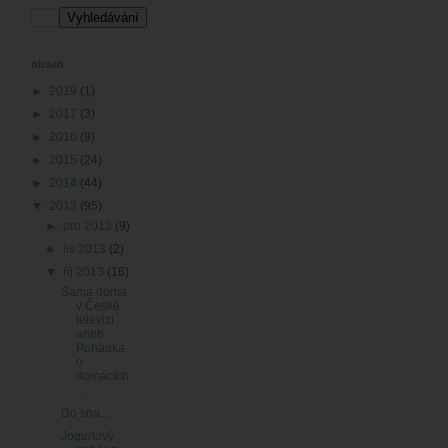
obsah
►
2019
(1)
►
2017
(3)
►
2016
(9)
►
2015
(24)
►
2014
(44)
▼
2013
(95)
►
pro 2013
(9)
►
lis 2013
(2)
▼
říj 2013
(16)
Sama doma
v České
televizi
aneb
Pohádka
o
domácích
...
Do sna...
Jogurtový