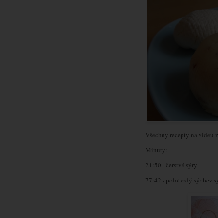
Všechny recepty na videu 
Minuty:
21:50 - čerstvé sýry
77:42 - polotvrdý sýr bez s