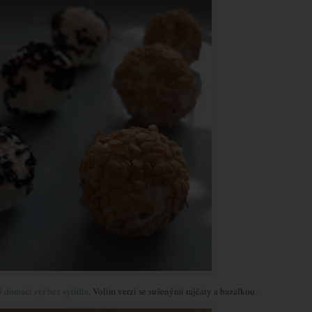
dý
domácí sýr bez syřidla
. Volím verzi se sušenými rajčaty a bazalkou.