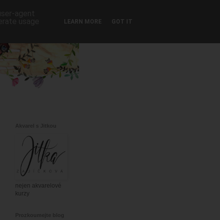
 user-agent
nerate usage
LEARN MORE
GOT IT
Akvarel s Jitkou
nejen akvarelové
kurzy
Prozkoumejte blog