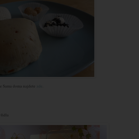
ze Sama doma najdete
zde
.
yřidla