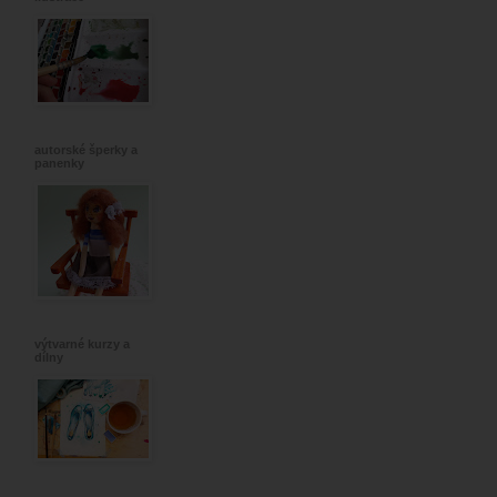
autorské šperky a
panenky
výtvarné kurzy a
dílny