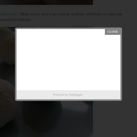
makbouseh
". Malá sousta sýra tvarovaná do kuliček, naložená ve voňavém
huceném bylinkami.
Powered by
Helplogger