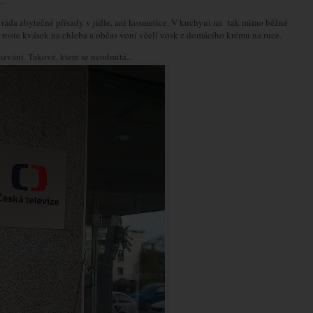
..
ráda zbytečné přísady v jídle, ani kosmetice. V kuchyni mi tak mimo běžné
 roste kvásek na chleba a občas voní včelí vosk z domácího krému na ruce.
zvání. Takové, které se neodmítá...