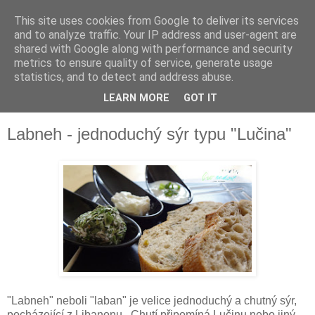
This site uses cookies from Google to deliver its services
and to analyze traffic. Your IP address and user-agent are
shared with Google along with performance and security
metrics to ensure quality of service, generate usage
statistics, and to detect and address abuse.
LEARN MORE
GOT IT
▼
Labneh - jednoduchý sýr typu "Lučina"
"Labneh" neboli "laban" je velice jednoduchý a chutný sýr,
pocházející z Libanonu. Chutí připomíná Lučinu nebo jiný