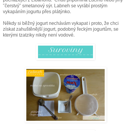
"čerstvý" smetanový sýr. Labneh se vyrábí prostým
vykapáním jogurtu přes plátýnko.
Někdy si běžný jogurt nechávám vykapat i proto, že chci
získat zahuštěnější jogurt, podobný řeckým jogurtům, se
kterými tzatziky nikdy není vodové.