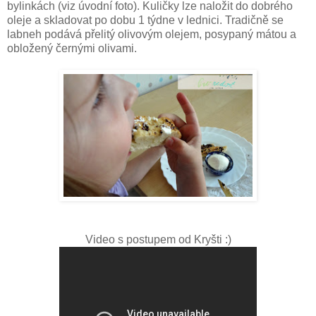
bylinkách (viz úvodní foto). Kuličky lze naložit do dobrého
oleje a skladovat po dobu 1 týdne v lednici. Tradičně se
labneh podává přelitý olivovým olejem, posypaný mátou a
obložený černými olivami.
Video s postupem od Kryšti :)