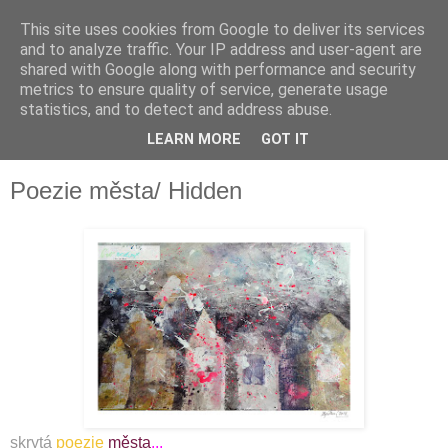
This site uses cookies from Google to deliver its services
and to analyze traffic. Your IP address and user-agent are
shared with Google along with performance and security
metrics to ensure quality of service, generate usage
statistics, and to detect and address abuse.
LEARN MORE
GOT IT
▼
Poezie města/ Hidden
skrytá
poezie
města
...