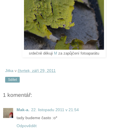
srdečně děkuji
M
za zapůjčení fotoaparátu
Jitka
v
čtvrtek, září 29, 2011
Sdílet
1 komentář:
Mak-a.
22. listopadu 2011 v 21:54
tady budeme často :o*
Odpovědět