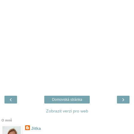
‹
›
Domovská stránka
Zobrazit verzi pro web
O mně
Jitka