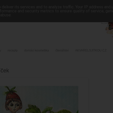
deliver its services and to analyze traffic. Your IP address and
formance and security metrics to ensure quality of service, ge
 abuse.
y
recepty
domácí kosmetika
čtenářství
AKVARELSJITKOU.CZ
íček