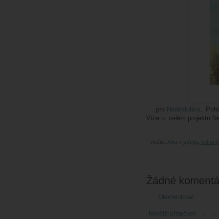
... pro
Nedoklubko
. Poh
Více o celém projektu N
vložila
Jitka
v
středa, ledna 
Žádné komentá
Okomentovat
Novější příspěvek