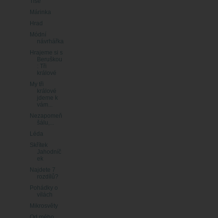
Tiše
Márinka
Hrad
Módní
návrhářka
Hrajeme si s
Beruškou
: Tři
králové
My tři
králové
jdeme k
vám...
Nezapomeň
šálu,...
Léda
Skřítek
Jahodníč
ek
Najdete 7
rozdílů?
Pohádky o
vílách
Mikrosvěty
Od mého