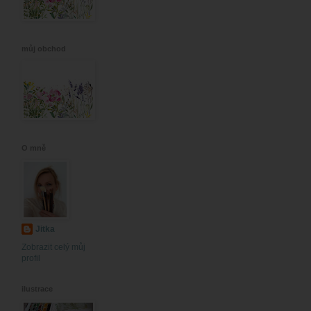
můj obchod
O mně
Jitka
Zobrazit celý můj
profil
ilustrace