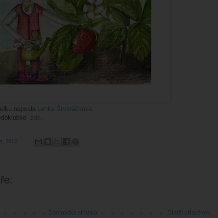
ádku napsala
Lenka Štveráčková
.
edoklubko
zde
.
04, 2012
ře:
Domovská stránka
Starší příspěvek