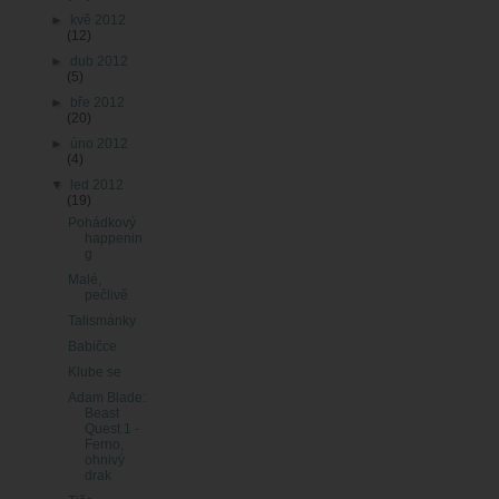
►
kvě 2012
(12)
►
dub 2012
(5)
►
bře 2012
(20)
►
úno 2012
(4)
▼
led 2012
(19)
Pohádkový
happenin
g
Malé,
pečlivě
Talismánky
Babičce
Klube se
Adam Blade:
Beast
Quest 1 -
Ferno,
ohnivý
drak