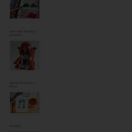
autorské šperky a
panenky
výtvarné kurzy a
dílny
recepty