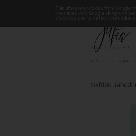
This site uses cookies from Google to 
are shared with Google along with per
statistics, and to detect and address
e-shop
šperky, panenk
Skřítek Jahodn