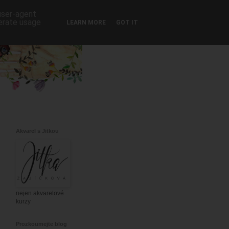
 user-agent
nerate usage
LEARN MORE
GOT IT
Akvarel s Jitkou
nejen akvarelové
kurzy
Prozkoumejte blog