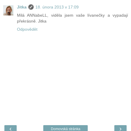
Jitka
18. února 2013 v 17:09
Milá ANNabeLL, viděla jsem vaše lívanečky a vypadají
překrásně. Jitka
Odpovědět
‹
›
Domovská stránka