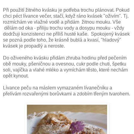
Při použití žitného kvásku je potřeba trochu plánovat. Pokud
chci péct lívance večer, stačí, když ráno kvásek "oživím". Tj.
rozmíchám ve vlažné vodě a přidám žitnou mouku. Vše
dělám od oka - přiliju trochu vody a dosypu mouku - vždy
dodržuji konzistenci ne příliš husté kaše. Spokojený kvásek
se pozná podle toho, že krásně bublá a kvasí, "hladový"
kvásek je propadlý a neroste.
Do oživeného kvásku přidám zhruba hodinu před pečením
obě mouky, pšeničnou a ovesnou, cukr podle chuti, špetku
soli, vajíčka a vlahé mléko a vymíchám těsto, které nechám
opět kynout.
Lívance peču na máslem vymazaném lívanečníku a
přelívám rozvařenými borůvkami a zdobím třeným tvarohem.