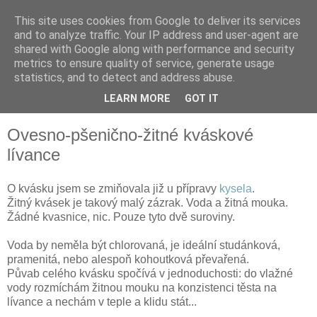
This site uses cookies from Google to deliver its services
and to analyze traffic. Your IP address and user-agent are
shared with Google along with performance and security
metrics to ensure quality of service, generate usage
statistics, and to detect and address abuse.
LEARN MORE
GOT IT
▼
Ovesno-pšenično-žitné kváskové
lívance
O kvásku jsem se zmiňovala již u přípravy
kysela
.
Žitný kvásek je takový malý zázrak. Voda a žitná mouka.
Žádné kvasnice, nic. Pouze tyto dvě suroviny.
Voda by neměla být chlorovaná, je ideální studánková,
pramenitá, nebo alespoň kohoutková převařená.
Půvab celého kvásku spočívá v jednoduchosti: do vlažné
vody rozmíchám žitnou mouku na konzistenci těsta na
lívance a nechám v teple a klidu stát...