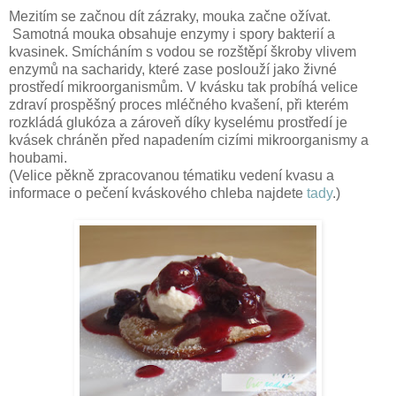
Mezitím se začnou dít zázraky, mouka začne ožívat.
Samotná mouka obsahuje enzymy i spory bakterií a
kvasinek. Smícháním s vodou se rozštěpí škroby vlivem
enzymů na sacharidy, které zase poslouží jako živné
prostředí mikroorganismům. V kvásku tak probíhá velice
zdraví prospěšný proces mléčného kvašení, při kterém
rozkládá glukóza a zároveň díky kyselému prostředí je
kvásek chráněn před napadením cizími mikroorganismy a
houbami.
(Velice pěkně zpracovanou tématiku vedení kvasu a
informace o pečení kváskového chleba najdete
tady
.)