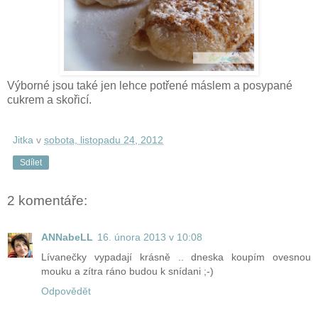
Výborné jsou také jen lehce potřené máslem a posypané
cukrem a skořicí.
Jitka
v
sobota, listopadu 24, 2012
Sdílet
2 komentáře:
ANNabeLL
16. února 2013 v 10:08
Lívanečky vypadají krásně .. dneska koupím ovesnou
mouku a zítra ráno budou k snídani ;-)
Odpovědět