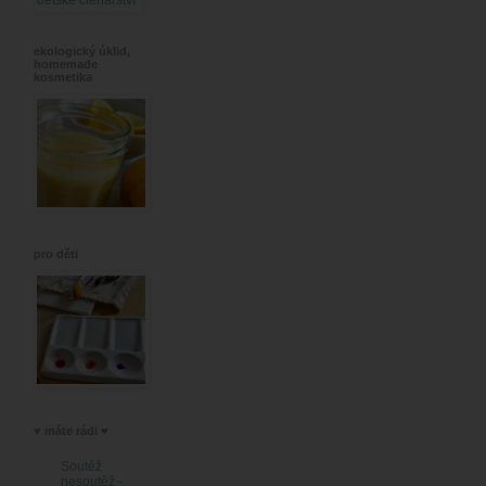
ekologický úklid,
homemade
kosmetika
pro děti
♥ máte rádi ♥
Soutěž
nesoutěž -