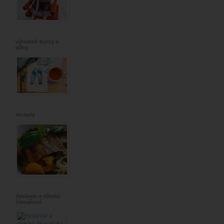
výtvarné kurzy a
dílny
recepty
dyslexie a dětské
čtenářství