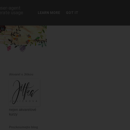
 user-agent
nerate usage
LEARN MORE
GOT IT
Akvarel s Jitkou
nejen akvarelové
kurzy
Prozkoumejte blog