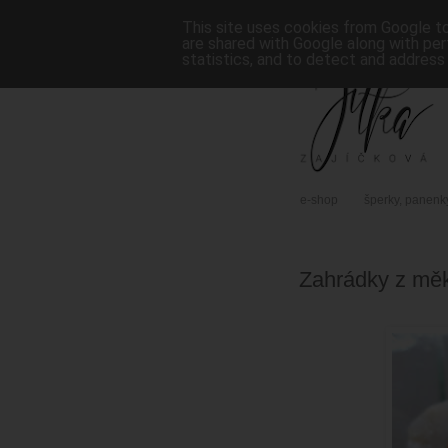
This site uses cookies from Google to 
are shared with Google along with per
statistics, and to detect and address
e-shop
šperky, panenk
Zahrádky z měk