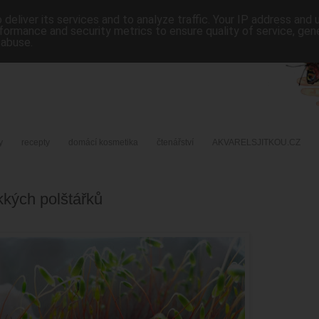
deliver its services and to analyze traffic. Your IP address and
formance and security metrics to ensure quality of service, ge
 abuse.
y
recepty
domácí kosmetika
čtenářství
AKVARELSJITKOU.CZ
kých polštářků