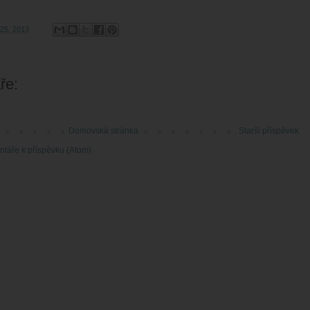
 25, 2013
ře:
Domovská stránka
Starší příspěvek
táře k příspěvku (Atom)