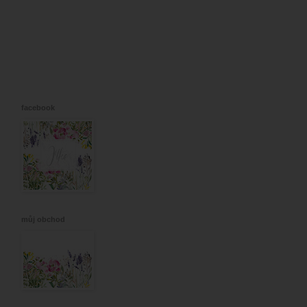
facebook
můj obchod