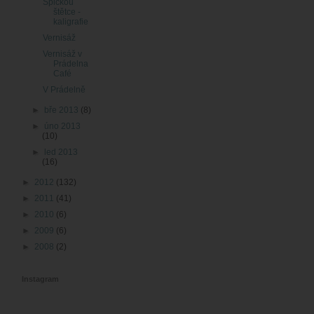
Špičkou
štětce -
kaligrafie
Vernisáž
Vernisáž v
Prádelna
Café
V Prádelně
►
bře 2013
(8)
►
úno 2013
(10)
►
led 2013
(16)
►
2012
(132)
►
2011
(41)
►
2010
(6)
►
2009
(6)
►
2008
(2)
Instagram