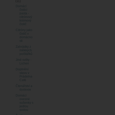
(11)
Domácí
čistící
pasta -
citrónový
krémový
čistič
Citróny jako
čistič v
domácno
sti
Zahrádky z
měkkých
polštářků
Jiné světy -
Lichen
Doplnění
stavu v
Prádelna
Café
Čtenářství a
dyslexie
Domácí
ovesné
sušenky s
jedlou
sodou