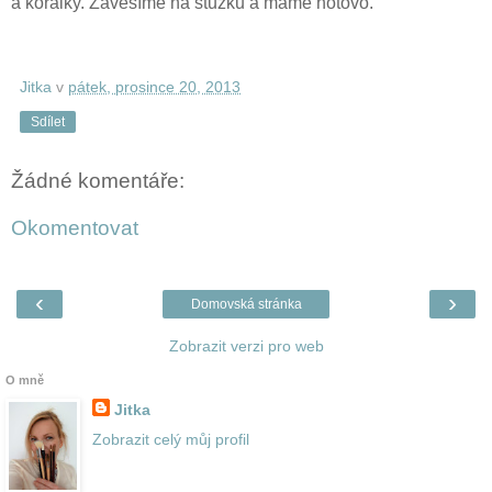
a korálky. Zavěsíme na stužku a máme hotovo.
Jitka
v
pátek, prosince 20, 2013
Sdílet
Žádné komentáře:
Okomentovat
‹
›
Domovská stránka
Zobrazit verzi pro web
O mně
Jitka
Zobrazit celý můj profil