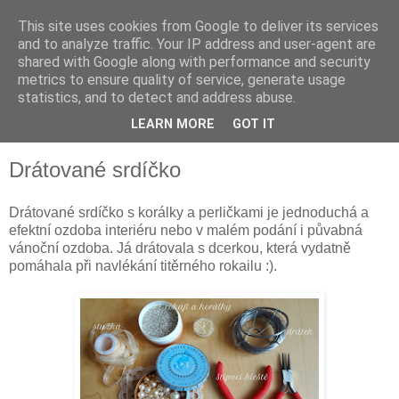
This site uses cookies from Google to deliver its services
and to analyze traffic. Your IP address and user-agent are
shared with Google along with performance and security
metrics to ensure quality of service, generate usage
statistics, and to detect and address abuse.
LEARN MORE
GOT IT
▼
Drátované srdíčko
Drátované srdíčko s korálky a perličkami je jednoduchá a
efektní ozdoba interiéru nebo v malém podání i půvabná
vánoční ozdoba. Já drátovala s dcerkou, která vydatně
pomáhala při navlékání titěrného rokailu :).