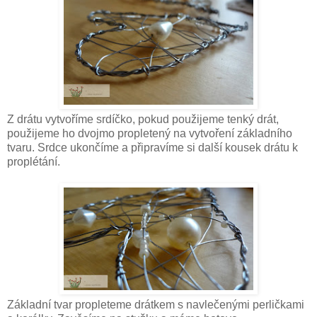
Z drátu vytvoříme srdíčko, pokud použijeme tenký drát,
použijeme ho dvojmo propletený na vytvoření základního
tvaru. Srdce ukončíme a připravíme si další kousek drátu k
proplétání.
Základní tvar propleteme drátkem s navlečenými perličkami