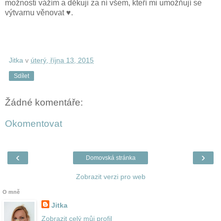
možnosti vážím a děkuji za ní všem, kteří mi umožňují se
výtvarnu věnovat ♥.
Jitka
v
úterý, října 13, 2015
Sdílet
Žádné komentáře:
Okomentovat
‹
›
Domovská stránka
Zobrazit verzi pro web
O mně
Jitka
Zobrazit celý můj profil