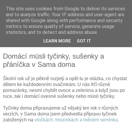
This site uses cookies from Google to deliver its services
and to analyze traffic. Your IP address and user-agent are
shared with Google along with performance and security
metrics to ensure quality of service, generate usage
statistics, and to detect and address abuse.
LEARN MORE
GOT IT
▼
Domácí müsli tyčinky, sušenky a
přáníčka v Sama doma
Školní rok už je pěkně rozjetý a opět tu je otázka, co chystat
dětem ke každodenním svačinkám. U nás frčí různé
pomazánky, nesmí chybět ovoce a zelenina a když jsou po
ruce, tak i domácí ovesné sušenky nebo müsli tyčinky.
Tyčinky doma připravujeme už nějaký ten rok v různých
verzích, v Sama doma jsem předvedla přípravu tyčinek
založených na
vločkách, hrozinkách a lněném semínku
.