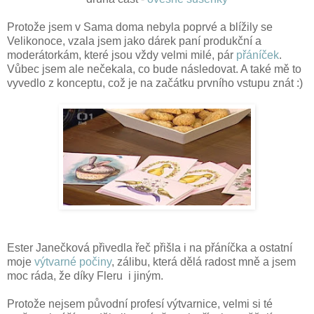
Protože jsem v Sama doma nebyla poprvé a blížily se
Velikonoce, vzala jsem jako dárek paní produkční a
moderátorkám, které jsou vždy velmi milé, pár
přáníček
.
Vůbec jsem ale nečekala, co bude následovat. A také mě to
vyvedlo z konceptu, což je na začátku prvního vstupu znát :)
Ester Janečková přivedla řeč přišla i na přáníčka a ostatní
moje
výtvarné počiny
, zálibu, která dělá radost mně a jsem
moc ráda, že díky Fleru i jiným.
Protože nejsem původní profesí výtvarnice, velmi si té