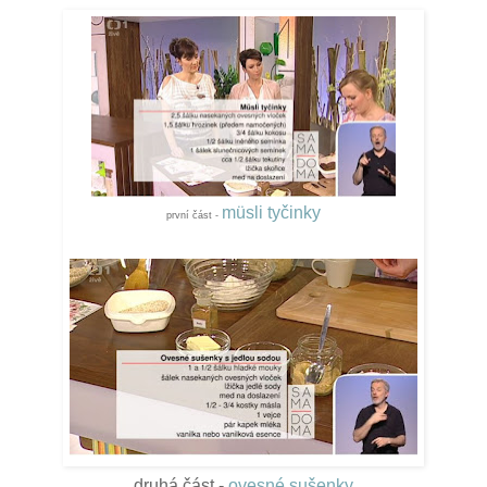
müsli tyčinky
první část -
druhá část -
ovesné sušenky