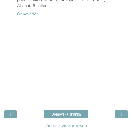
Ať se daří! Jitka
Odpovědět
‹
›
Domovská stránka
Zobrazit verzi pro web