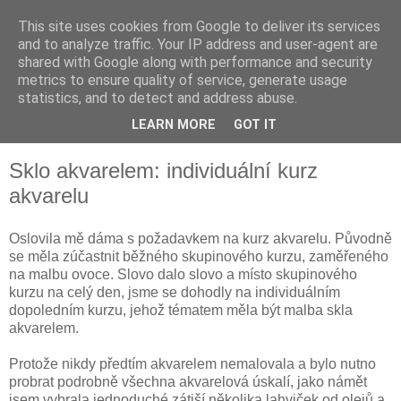
This site uses cookies from Google to deliver its services
and to analyze traffic. Your IP address and user-agent are
shared with Google along with performance and security
metrics to ensure quality of service, generate usage
statistics, and to detect and address abuse.
LEARN MORE
GOT IT
▼
Sklo akvarelem: individuální kurz
akvarelu
Oslovila mě dáma s požadavkem na kurz akvarelu. Původně
se měla zúčastnit běžného skupinového kurzu, zaměřeného
na malbu ovoce. Slovo dalo slovo a místo skupinového
kurzu na celý den, jsme se dohodly na individuálním
dopoledním kurzu, jehož tématem měla být malba skla
akvarelem.
Protože nikdy předtím akvarelem nemalovala a bylo nutno
probrat podrobně všechna akvarelová úskalí, jako námět
jsem vybrala jednoduché zátiší několika lahviček od olejů a