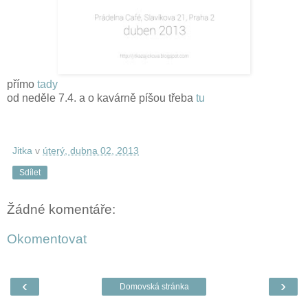
přímo
tady
od neděle 7.4. a o kavárně píšou třeba
tu
Jitka
v
úterý, dubna 02, 2013
Sdílet
Žádné komentáře:
Okomentovat
‹
›
Domovská stránka