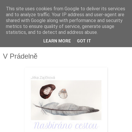
This site uses cookies from Google to deliver its services
and to analyze traffic. Your IP address and user-agent are
shared with Google along with performance and security
metrics to ensure quality of service, generate usage
statistics, and to detect and address abuse.
LEARN MORE
GOT IT
▼
V Prádelně