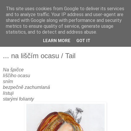
This site uses cookies from Google to deliver its services
and to analyze traffic. Your IP address and user-agent are
shared with Google along with performance and security
metrics to ensure quality of service, generate usage
statistics, and to detect and address abuse.
LEARN MORE
GOT IT
▼
... na liščím ocasu / Tail
Na špičce
liščího ocasu
sním
bezpečně zachumlaná
listuji
starými folianty