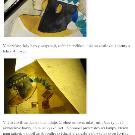
V mezičase, kdy barvy zasychají, začínám měkkou tužkou zesilovat kontury a
lehce stínovat.
V této chvíli se dcerka rozhoduje, že chce malovat také - má přece ty nové
akvarelové barvy, co musí vyzkoušet! S pomocí prokreslovací lampy, kterou
nám tatínek vyrobil ze stropního světla, si překresluje obrysy na svou čtvrtku.