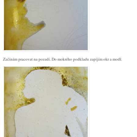
Začínám pracovat na pozadí. Do mokrého podkladu zapíjím okr a modř.