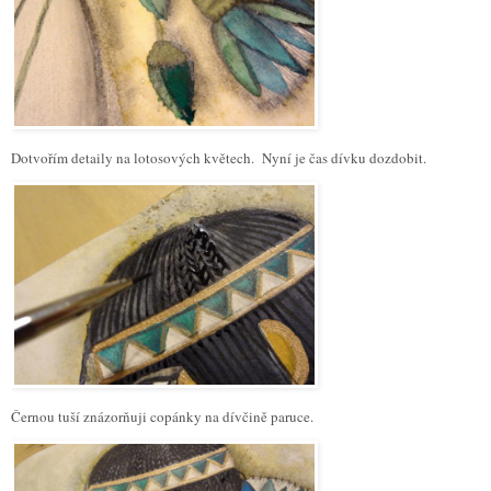
Dotvořím detaily na lotosových květech. Nyní je čas dívku dozdobit.
Černou tuší znázorňuji copánky na dívčině paruce.