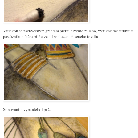
Vatičkou se zachyceným grafitem přetřu dívčino roucho, vynikne tak struktura
pastózního nátěru bílé a zesílí se iluze nařaseného textilu.
Stínováním vymodeluji paže.