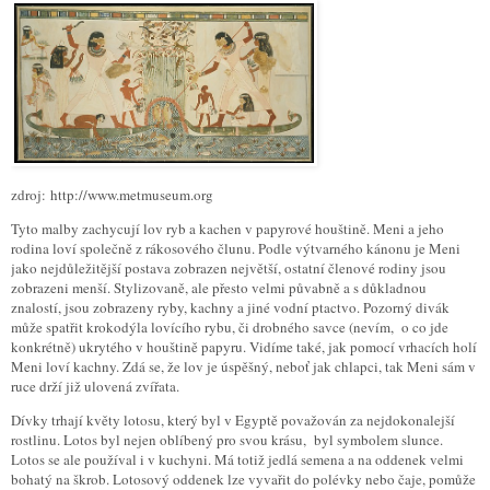
zdroj: http://www.metmuseum.org
Tyto malby zachycují lov ryb a kachen v papyrové houštině. Meni a jeho
rodina loví společně z rákosového člunu. Podle výtvarného kánonu je Meni
jako nejdůležitější postava zobrazen největší, ostatní členové rodiny jsou
zobrazeni menší. Stylizovaně, ale přesto velmi půvabně a s důkladnou
znalostí, jsou zobrazeny ryby, kachny a jiné vodní ptactvo. Pozorný divák
může spatřit krokodýla lovícího rybu, či drobného savce (nevím, o co jde
konkrétně) ukrytého v houštině papyru. Vidíme také, jak pomocí vrhacích holí
Meni loví kachny. Zdá se, že lov je úspěšný, neboť jak chlapci, tak Meni sám v
ruce drží již ulovená zvířata.
Dívky trhají květy lotosu, který byl v Egyptě považován za nejdokonalejší
rostlinu. Lotos byl nejen oblíbený pro svou krásu, byl symbolem slunce.
Lotos se ale používal i v kuchyni. Má totiž jedlá semena a na oddenek velmi
bohatý na škrob. Lotosový oddenek lze vyvařit do polévky nebo čaje, pomůže