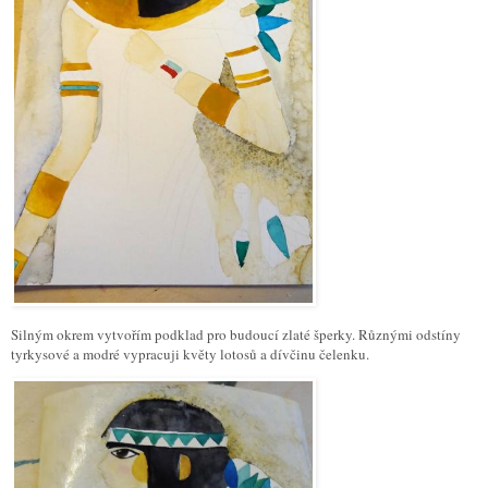
Silným okrem vytvořím podklad pro budoucí zlaté šperky. Různými odstíny
tyrkysové a modré vypracuji květy lotosů a dívčinu čelenku.