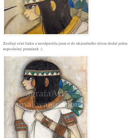
Zesiluji oční linku a neodpustila jsem si do ukázněného účesu dodat jeden
neposlušný pramínek :).