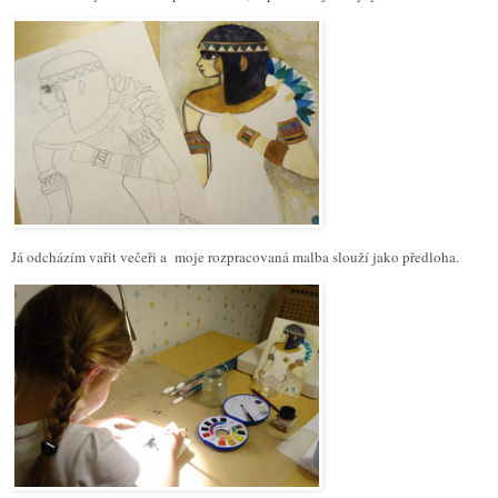
Já odcházím vařit večeři a moje rozpracovaná malba slouží jako předloha.