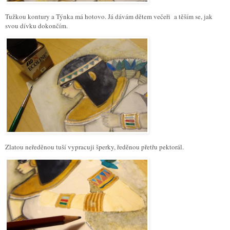
Tužkou kontury a Týnka má hotovo. Já dávám dětem večeři a těším se, jak
svou dívku dokončím.
Zlatou neředěnou tuší vypracuji šperky, ředěnou přetřu pektorál.