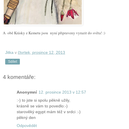
A obě Krásky z Kemetu jsou nyní připraveny vyrazit do světa! :)
Jitka
v
čtvrtek, prosince 12, 2013
Sdílet
4 komentáře:
Anonymní
12. prosince 2013 v 12:57
:-) to jste si spolu pěkně užily,
krásně se vám to povedlo:-)
starověký egypt mám též v srdci :-)
pěkný den
Odpovědět