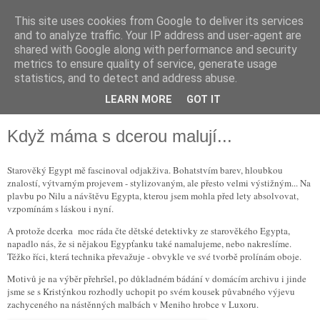
This site uses cookies from Google to deliver its services
and to analyze traffic. Your IP address and user-agent are
shared with Google along with performance and security
metrics to ensure quality of service, generate usage
statistics, and to detect and address abuse.
LEARN MORE
GOT IT
▼
Když máma s dcerou malují...
Starověký Egypt mě fascinoval odjakživa. Bohatstvím barev, hloubkou
znalostí, výtvarným projevem - stylizovaným, ale přesto velmi výstižným... Na
plavbu po Nilu a návštěvu Egypta, kterou jsem mohla před lety absolvovat,
vzpomínám s láskou i nyní.
A protože dcerka moc ráda čte dětské detektivky ze starověkého Egypta,
napadlo nás, že si nějakou Egypťanku také namalujeme, nebo nakreslíme.
Těžko říci, která technika převažuje - obvykle ve své tvorbě prolínám oboje.
Motivů je na výběr přehršel, po důkladném bádání v domácím archivu i jinde
jsme se s Kristýnkou rozhodly uchopit po svém kousek půvabného výjevu
zachyceného na nástěnných malbách v Meniho hrobce v Luxoru.