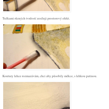
Tužkami různých tvrdostí zesiluji prostorový efekt.
Kontury lehce rozmazávám, chci aby působily měkce, s lehkou patinou.