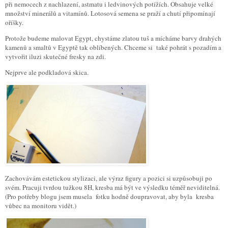
při nemocech z nachlazení, astmatu i ledvinových potížích. Obsahuje velké
množství minerálů a vitamínů. Lotosová semena se praží a chutí připomínají
oříšky.
Protože budeme malovat Egypt, chystáme zlatou tuš a mícháme barvy drahých
kamenů a smaltů v Egyptě tak oblíbených. Chceme si také pohrát s pozadím a
vytvořit iluzi skutečné fresky na zdi.
Nejprve ale podkladová skica.
Zachovávám estetickou stylizaci, ale výraz figury a pozici si uzpůsobuji po
svém. Pracuji tvrdou tužkou 8H, kresba má být ve výsledku téměř neviditelná.
(Pro potřeby blogu jsem musela fotku hodně doupravovat, aby byla kresba
vůbec na monitoru vidět.)