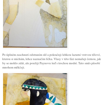
Po úplném zaschnutí odstraním sůl a pokračuji lehkou lazurní vrstvou tělové,
kterou si míchám, lehce naznačím líčka. Vlasy v této fázi nemaluji černou, jak
by se mohlo zdát, ale použiji Paynovu šeď s trochou modré. Tato směs působí
mnohem měkčeji.