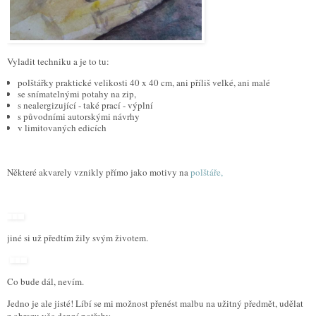
Vyladit techniku a je to tu:
polštářky praktické velikosti 40 x 40 cm, ani příliš velké, ani malé
se snímatelnými potahy na zip,
s nealergizující - také prací - výplní
s původními autorskými návrhy
v limitovaných edicích
Některé akvarely vznikly přímo jako motivy na
polštáře,
jiné si už předtím žily svým životem.
Co bude dál, nevím.
Jedno je ale jisté! Líbí se mi možnost přenést malbu na užitný předmět, udělat
z obrazu věc denní potřeby...