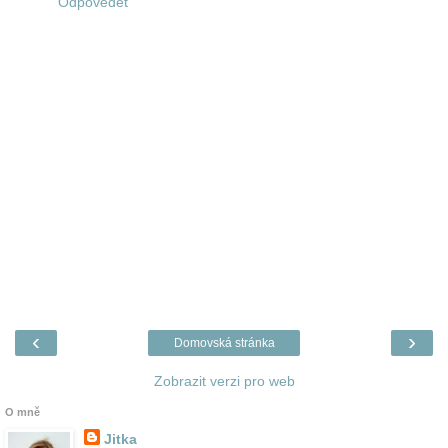
Odpovědět
‹
›
Domovská stránka
Zobrazit verzi pro web
O mně
Jitka