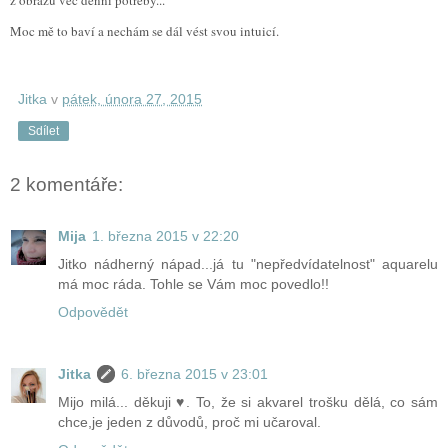
Moc mě to baví a nechám se dál vést svou intuicí.
Jitka
v
pátek, února 27, 2015
Sdílet
2 komentáře:
Mija
1. března 2015 v 22:20
Jitko nádherný nápad...já tu "nepředvídatelnost" aquarelu
má moc ráda. Tohle se Vám moc povedlo!!
Odpovědět
Jitka
6. března 2015 v 23:01
Mijo milá... děkuji ♥. To, že si akvarel trošku dělá, co sám
chce,je jeden z důvodů, proč mi učaroval.