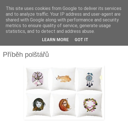
This site uses cookies from Google to deliver its services
and to analyze traffic. Your IP address and user-agent are
shared with Google along with performance and security
metrics to ensure quality of service, generate usage
statistics, and to detect and address abuse.
LEARN MORE
GOT IT
▼
Příběh polštářů