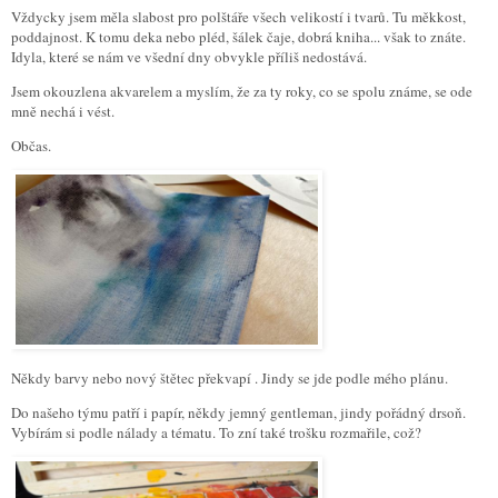
Vždycky jsem měla slabost pro polštáře všech velikostí i tvarů. Tu měkkost,
poddajnost. K tomu deka nebo pléd, šálek čaje, dobrá kniha... však to znáte.
Idyla, které se nám ve všední dny obvykle příliš nedostává.
Jsem okouzlena akvarelem a myslím, že za ty roky, co se spolu známe, se ode
mně nechá i vést.
Občas.
Někdy barvy nebo nový štětec překvapí . Jindy se jde podle mého plánu.
Do našeho týmu patří i papír, někdy jemný gentleman, jindy pořádný drsoň.
Vybírám si podle nálady a tématu. To zní také trošku rozmařile, což?