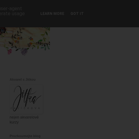
 user-agent
nerate usage
LEARN MORE
GOT IT
Akvarel s Jitkou
nejen akvarelové
kurzy
Prozkoumejte blog