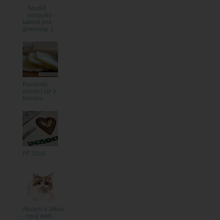
Soutěž
nesoutěž -
taková jiná
giveaway :)
Polotvrdý
domácí sýr z
tvarohu
PF 2016
Akvarel s Jitkou
- nový web