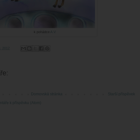
k pohádce
A.V.
8, 2012
ře:
Domovská stránka
Starší příspěvek
táře k příspěvku (Atom)