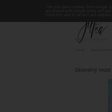
This site uses cookies from Google to 
are shared with Google along with per
statistics, and to detect and address
e-shop
šperky, panenk
Skleněný most