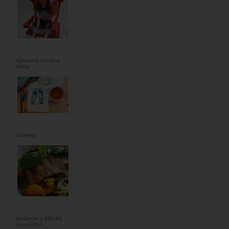
výtvarné kurzy a
dílny
recepty
dyslexie a dětské
čtenářství