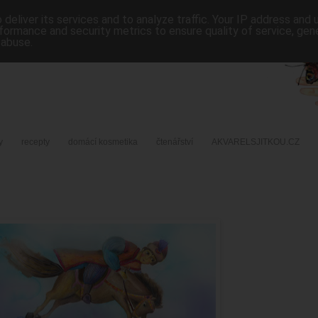
deliver its services and to analyze traffic. Your IP address and
formance and security metrics to ensure quality of service, ge
 abuse.
y
recepty
domácí kosmetika
čtenářství
AKVARELSJITKOU.CZ