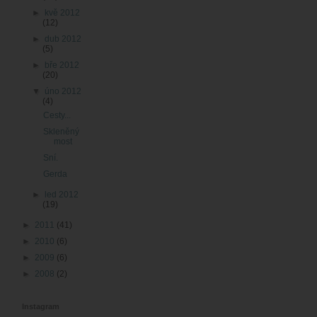
►
kvě 2012
(12)
►
dub 2012
(5)
►
bře 2012
(20)
▼
úno 2012
(4)
Cesty...
Skleněný
most
Sní.
Gerda
►
led 2012
(19)
►
2011
(41)
►
2010
(6)
►
2009
(6)
►
2008
(2)
Instagram