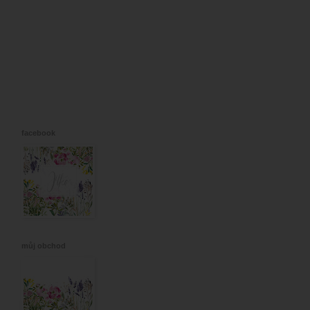
facebook
můj obchod