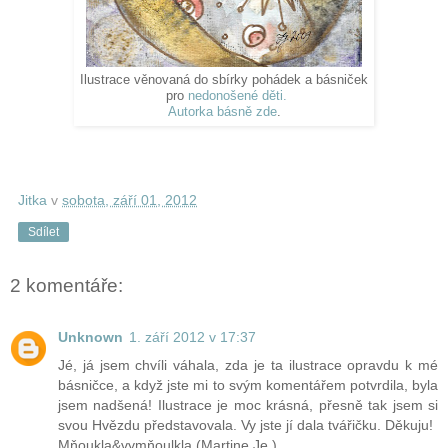
Ilustrace věnovaná do sbírky pohádek a básniček
pro
nedonošené děti.
Autorka básně zde
.
Jitka
v
sobota, září 01, 2012
Sdílet
2 komentáře:
Unknown
1. září 2012 v 17:37
Jé, já jsem chvíli váhala, zda je ta ilustrace opravdu k mé
básničce, a když jste mi to svým komentářem potvrdila, byla
jsem nadšená! Ilustrace je moc krásná, přesně tak jsem si
svou Hvězdu představovala. Vy jste jí dala tvářičku. Děkuju!
Mňoukla&vymňoulkla (Martine Je.)