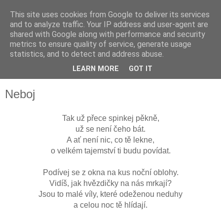
This site uses cookies from Google to deliver its services
and to analyze traffic. Your IP address and user-agent are
shared with Google along with performance and security
metrics to ensure quality of service, generate usage
statistics, and to detect and address abuse.
LEARN MORE
GOT IT
▼
Neboj
Tak už přece spinkej pěkně,
už se není čeho bát.
A ať není nic, co tě lekne,
o velkém tajemství ti budu povídat.
Podívej se z okna na kus noční oblohy.
Vidíš, jak hvězdičky na nás mrkají?
Jsou to malé víly, které odeženou neduhy
a celou noc tě hlídají.