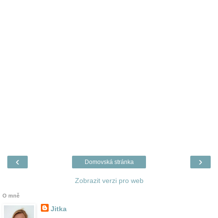
‹
›
Domovská stránka
Zobrazit verzi pro web
O mně
Jitka