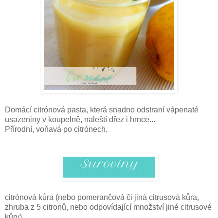
Domácí citrónová pasta, která snadno odstraní vápenaté
usazeniny v koupelně, naleští dřez i hrnce...
Přírodní, voňavá po citrónech.
citrónová kůra (nebo pomerančová či jiná citrusová kůra,
zhruba z 5 citronů, nebo odpovídající množství jiné citrusové
kůry)