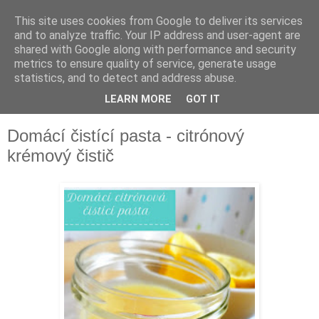
This site uses cookies from Google to deliver its services
and to analyze traffic. Your IP address and user-agent are
shared with Google along with performance and security
metrics to ensure quality of service, generate usage
statistics, and to detect and address abuse.
LEARN MORE
GOT IT
▼
Domácí čistící pasta - citrónový
krémový čistič