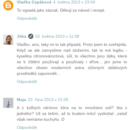
Vlaďka Cepáková
4. května 2013 v 23:04
To vypadá jako zázrak. Děkuji za návod i recept.
Odpovědět
Jitka
10. května 2013 v 11:08
Vlaďko, ano, taky mi to tak připadá. Proto jsem to zveřejnila.
Když se ale zamyslíme nad složením, tak to má logiku -
kyselina citronová/octová, sůl, to všechno jsou látky, které
se k čištění používají a používaly i dříve... jen jsme to
všechno vlivem moderních extra účinných úklidových
prostředků zapomněli...
Odpovědět
Maja
23. října 2013 v 21:09
A z koľkých citrónov kôra na to množstvo soli? Iba z
jedného? Už sa teším, až to budem môcť vyskúšať...zatiaľ
však nemáme kuchyňu :D
Odpovědět