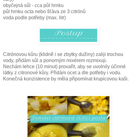
obyčejná sůl - cca půl hrnku
půl hrnku octa nebo šťáva ze 3 citrónů
voda podle potřeby (max. litr)
Citrónovou kůru (klidně i se zbytky dužiny) zaliji trochou
vody, přidám sůl a ponorným mixérem rozmixuji.
Nechám lehce (10 minut) provařit, aby se uvolnily účinné
látky z citronové kůry. Přidám ocet a dle potřeby i vodu.
Konečná konzistence by měla připomínat krupicovou kaši.