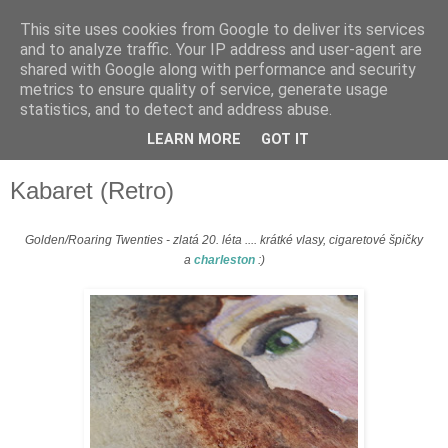
This site uses cookies from Google to deliver its services
and to analyze traffic. Your IP address and user-agent are
shared with Google along with performance and security
metrics to ensure quality of service, generate usage
statistics, and to detect and address abuse.
LEARN MORE
GOT IT
▼
Kabaret (Retro)
Golden/Roaring Twenties - zlatá 20. léta .... krátké vlasy, cigaretové špičky
a
c
harleston
:)