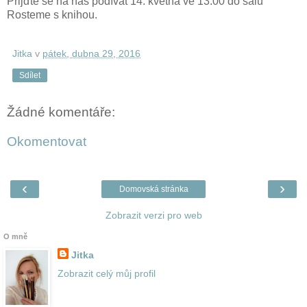
Přijďte se na nás podívat 14. května ve 13:00 do sálu
Rosteme s knihou.
Jitka
v
pátek, dubna 29, 2016
Sdílet
Žádné komentáře:
Okomentovat
‹
›
Domovská stránka
Zobrazit verzi pro web
O mně
Jitka
Zobrazit celý můj profil