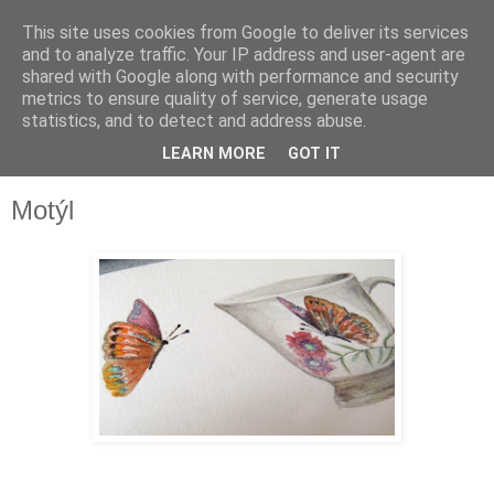
This site uses cookies from Google to deliver its services
and to analyze traffic. Your IP address and user-agent are
shared with Google along with performance and security
metrics to ensure quality of service, generate usage
statistics, and to detect and address abuse.
LEARN MORE
GOT IT
▼
Motýl