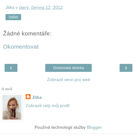
Jitka
v
úterý, června 12, 2012
Sdílet
Žádné komentáře:
Okomentovat
‹
›
Domovská stránka
Zobrazit verzi pro web
O mně
Jitka
Zobrazit celý můj profil
Používá technologii služby
Blogger
.