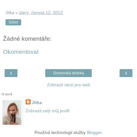
Jitka
v
úterý, června 12, 2012
Sdílet
Žádné komentáře:
Okomentovat
‹
›
Domovská stránka
Zobrazit verzi pro web
O mně
Jitka
Zobrazit celý můj profil
Používá technologii služby
Blogger
.