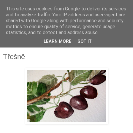
This site uses cookies from Google to deliver its services
and to analyze traffic. Your IP address and user-agent are
shared with Google along with performance and security
metrics to ensure quality of service, generate usage
statistics, and to detect and address abuse.
LEARN MORE
GOT IT
▼
Třešně