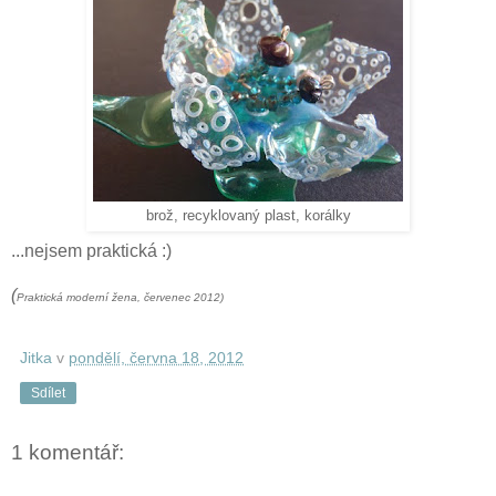
brož, recyklovaný plast, korálky
...nejsem praktická :)
(
Praktická moderní žena, červenec 2012)
Jitka
v
pondělí, června 18, 2012
Sdílet
1 komentář: