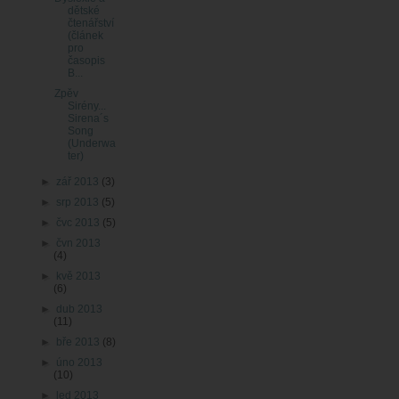
dětské
čtenářství
(článek
pro
časopis
B...
Zpěv
Sirény...
Sirena´s
Song
(Underwa
ter)
►
zář 2013
(3)
►
srp 2013
(5)
►
čvc 2013
(5)
►
čvn 2013
(4)
►
kvě 2013
(6)
►
dub 2013
(11)
►
bře 2013
(8)
►
úno 2013
(10)
►
led 2013