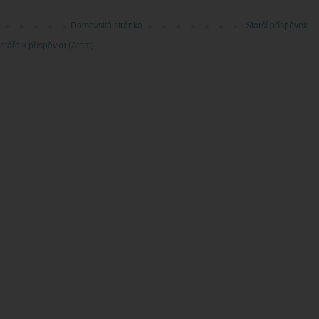
Domovská stránka
Starší příspěvek
táře k příspěvku (Atom)