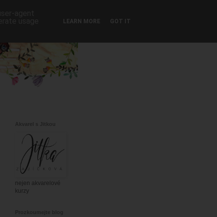
 user-agent
nerate usage
LEARN MORE
GOT IT
Akvarel s Jitkou
nejen akvarelové
kurzy
Prozkoumejte blog