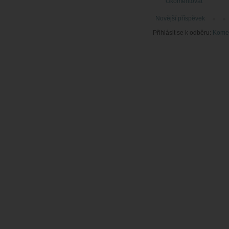
Okomentovat
Novější příspěvek
Přihlásit se k odběru:
Komen