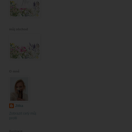
můj obchod
O mně
Jitka
Zobrazit celý můj
profil
ilustrace