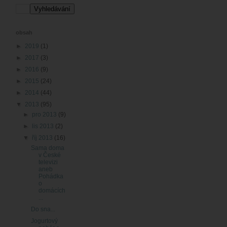
obsah
►
2019
(1)
►
2017
(3)
►
2016
(9)
►
2015
(24)
►
2014
(44)
▼
2013
(95)
►
pro 2013
(9)
►
lis 2013
(2)
▼
říj 2013
(16)
Sama doma
v České
televizi
aneb
Pohádka
o
domácích
...
Do sna...
Jogurtový