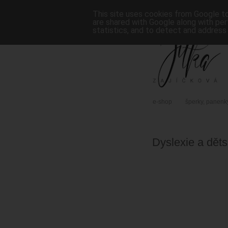
This site uses cookies from Google to 
are shared with Google along with per
statistics, and to detect and address
e-shop
šperky, panenk
Dyslexie a děts