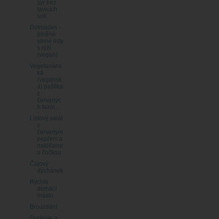
sýr bez
tavicích
solí
Dolmades -
plněné
vinné listy
s rýží
(vegan)
Vegetariáns
ká
(vegansk
á) paštika
z
červenýc
h fazol...
Listový salát
s
červeným
pepřem a
naklíčeno
u čočkou
Čajový
dýchánek
Rychlé
domácí
máslo
Brouzdání
Dyslexie a