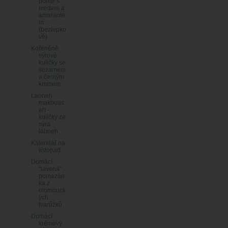
pohár s
medem a
amarante
m
(bezlepko
vé)
Kořeněné
sýrové
kuličky se
sezamem
a černým
kmínem
Labneh
makbous
eh -
kuličky ze
sýra
labneh
Kalendář na
listopad
Domácí
"tavená"
pomazán
ka z
olomouck
ých
tvarůžků
Domácí
krémový