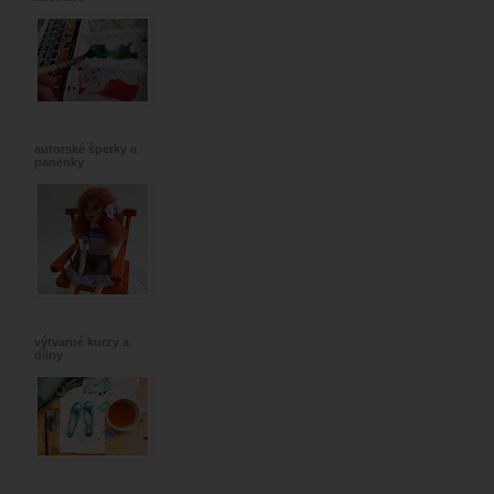
autorské šperky a
panenky
výtvarné kurzy a
dílny