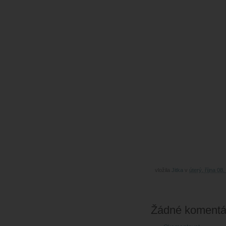
vložila
Jitka
v
úterý, října 08
Žádné komentá