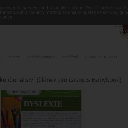
deliver its services and to analyze traffic. Your IP address and
formance and security metrics to ensure quality of service, ge
 abuse.
y
recepty
domácí kosmetika
čtenářství
AKVARELSJITKOU.CZ
ké čtenářství (článek pro časopis Babybook)