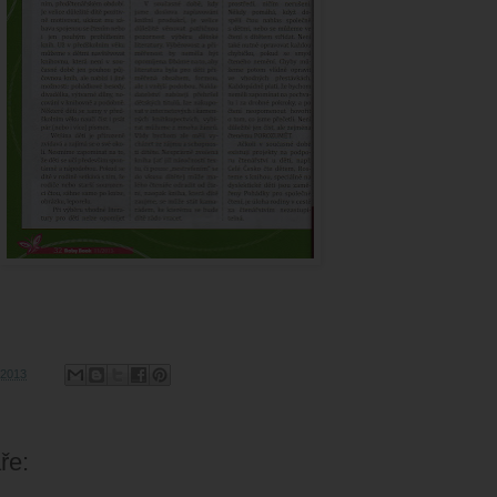
, 2013
ře: