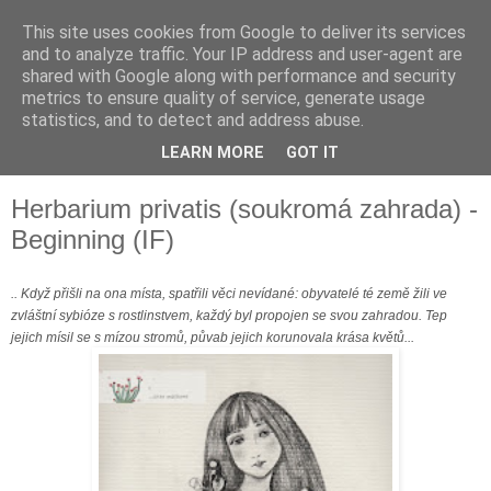
This site uses cookies from Google to deliver its services
and to analyze traffic. Your IP address and user-agent are
shared with Google along with performance and security
metrics to ensure quality of service, generate usage
statistics, and to detect and address abuse.
LEARN MORE
GOT IT
▼
Herbarium privatis (soukromá zahrada) -
Beginning (IF)
.. Když přišli na ona místa, spatřili věci nevídané: obyvatelé té země žili ve
zvláštní sybióze s rostlinstvem, každý byl propojen se svou zahradou. Tep
jejich mísil se s mízou stromů, půvab jejich korunovala krása květů...