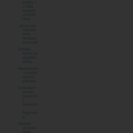
kulíšky 2
a Zlaté
kapradí
od Edith
Holé
Jak se rodí
zahrada
aneb
Herbariu
m privatis
Domácí
tvaroh ze
zkyslého
mléka
Mascarpone
- snadná
domácí
příprava
Herbarium
privatis
(soukrom
á
zahrada)
-
Beginnin
g...
Základy
akvarelu
Velký