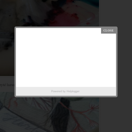
ryté lazurní vrstvou.
Powered by
Helplogger