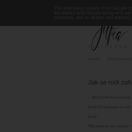
This site uses cookies from Google to 
are shared with Google along with per
statistics, and to detect and address
e-shop
šperky, panenk
Jak se rodí zah
... Když přišli na ona místa,
každý byl propojen se svou 
květů...
Věty, které se mi vynořily 