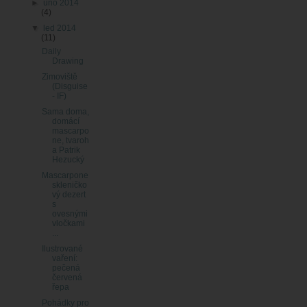
►
úno 2014
(4)
▼
led 2014
(11)
Daily
Drawing
Zimoviště
(Disguise
- IF)
Sama doma,
domácí
mascarpo
ne, tvaroh
a Patrik
Hezucký
Mascarpone
skleničko
vý dezert
s
ovesnými
vločkami
...
Ilustrované
vaření:
pečená
červená
řepa
Pohádky pro