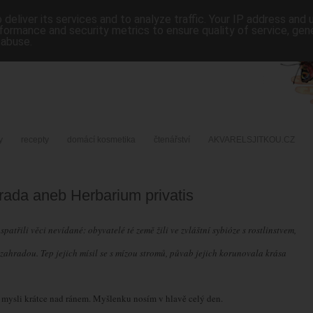
deliver its services and to analyze traffic. Your IP address and
formance and security metrics to ensure quality of service, ge
 abuse.
y
recepty
domácí kosmetika
čtenářství
AKVARELSJITKOU.CZ
rada aneb Herbarium privatis
 spatřili věci nevídané: obyvatelé té země žili ve zvláštní sybióze s rostlinstvem,
zahradou. Tep jejich mísil se s mízou stromů, půvab jejich korunovala krása
v mysli krátce nad ránem. Myšlenku nosím v hlavě celý den.