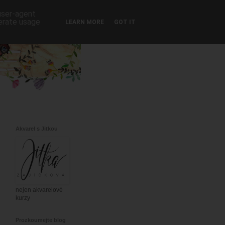
 user-agent
nerate usage
LEARN MORE
GOT IT
Akvarel s Jitkou
nejen akvarelové
kurzy
Prozkoumejte blog