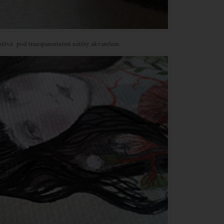
ožívá pod transparentními nátěry akvarelem.