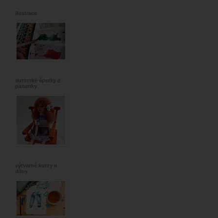
ilustrace
autorské šperky a
panenky
výtvarné kurzy a
dílny