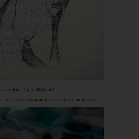
ých herbářů ožije na lidské kůži.
adu barvy: hedvábně matné kvaše a transparentní akvarely.